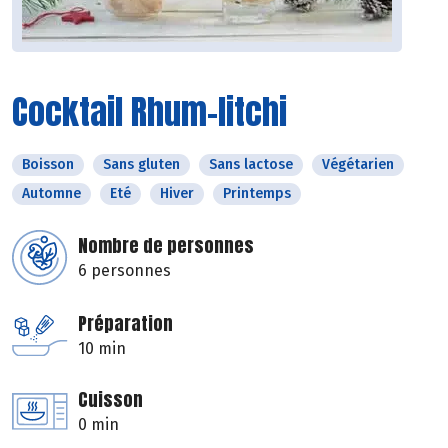
Cocktail Rhum-litchi
Boisson
Sans gluten
Sans lactose
Végétarien
Automne
Eté
Hiver
Printemps
Nombre de personnes
6 personnes
Préparation
10 min
Cuisson
0 min