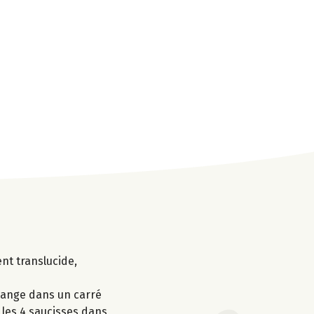
ent translucide,
élange dans un carré
 les 4 saucisses dans