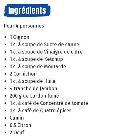
Ingrédients
Pour 4 personnes
1 Oignon
1 c. à soupe de Sucre de canne
1 c. à soupe de Vinaigre de cidre
1 c. à soupe de Ketchup
1 c. à soupe de Moutarde
2 Cornichon
1 c. à soupe de Huile
4 tranche de Jambon
200 g de Lardon fumé
1 c. à café de Concentré de tomate
1 c. à café de Quatre épices
Cumin
0.5 Citron
2 Oeuf