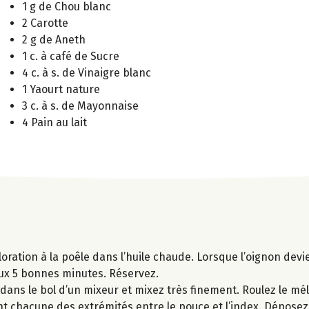
1 g de Chou blanc
2 Carotte
2 g de Aneth
1 c. à café de Sucre
4 c. à s. de Vinaigre blanc
1 Yaourt nature
3 c. à s. de Mayonnaise
4 Pain au lait
loration à la poêle dans l’huile chaude. Lorsque l’oignon devi
doux 5 bonnes minutes. Réservez.
 dans le bol d’un mixeur et mixez très finement. Roulez le m
ant chacune des extrémités entre le pouce et l’index. Déposez