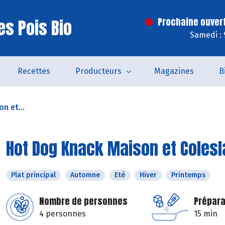
es Pois Bio
Prochaine ouver
Samedi : 
Recettes
Producteurs
Magazines
B
n et...
Hot Dog Knack Maison et Colesl
Plat principal
Automne
Eté
Hiver
Printemps
Nombre de personnes
Prépara
4 personnes
15 min