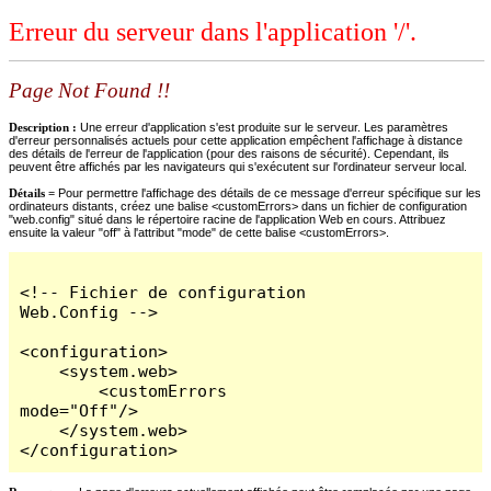
Erreur du serveur dans l'application '/'.
Page Not Found !!
Description :
Une erreur d'application s'est produite sur le serveur. Les paramètres
d'erreur personnalisés actuels pour cette application empêchent l'affichage à distance
des détails de l'erreur de l'application (pour des raisons de sécurité). Cependant, ils
peuvent être affichés par les navigateurs qui s'exécutent sur l'ordinateur serveur local.
Détails =
Pour permettre l'affichage des détails de ce message d'erreur spécifique sur les
ordinateurs distants, créez une balise <customErrors> dans un fichier de configuration
"web.config" situé dans le répertoire racine de l'application Web en cours. Attribuez
ensuite la valeur "off" à l'attribut "mode" de cette balise <customErrors>.
<!-- Fichier de configuration 
Web.Config -->

<configuration>

    <system.web>

        <customErrors 
mode="Off"/>

    </system.web>

</configuration>