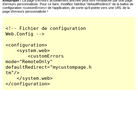
Remarques :
La page d'erreurs actuellement affichée peut être remplacée par une page
d'erreurs personnalisée. Pour ce faire, modifiez l'attribut "defaultRedirect" de la balise de
configuration <customErrors> de l'application, de sorte qu'il pointe vers une URL de la
page d'erreurs personnalisée !
<!-- Fichier de configuration 
Web.Config -->

<configuration>

    <system.web>

        <customErrors 
mode="RemoteOnly" 
defaultRedirect="mycustompage.h
tm"/>

    </system.web>

</configuration>