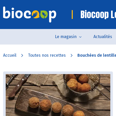
Biocoop L
Le magasin
Actualités
Accueil
Toutes nos recettes
Bouchées de lentilles