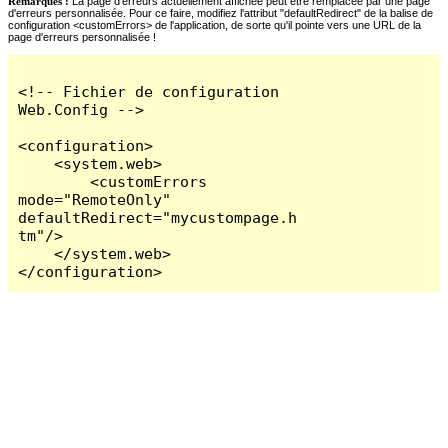
Remarques :
La page d'erreurs actuellement affichée peut être remplacée par une page
d'erreurs personnalisée. Pour ce faire, modifiez l'attribut "defaultRedirect" de la balise de
configuration <customErrors> de l'application, de sorte qu'il pointe vers une URL de la
page d'erreurs personnalisée !
<!-- Fichier de configuration 
Web.Config -->

<configuration>

    <system.web>

        <customErrors 
mode="RemoteOnly" 
defaultRedirect="mycustompage.h
tm"/>

    </system.web>

</configuration>