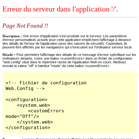
Erreur du serveur dans l'application '/'.
Page Not Found !!
Description :
Une erreur d'application s'est produite sur le serveur. Les paramètres
d'erreur personnalisés actuels pour cette application empêchent l'affichage à distance
des détails de l'erreur de l'application (pour des raisons de sécurité). Cependant, ils
peuvent être affichés par les navigateurs qui s'exécutent sur l'ordinateur serveur local.
Détails =
Pour permettre l'affichage des détails de ce message d'erreur spécifique sur les
ordinateurs distants, créez une balise <customErrors> dans un fichier de configuration
"web.config" situé dans le répertoire racine de l'application Web en cours. Attribuez
ensuite la valeur "off" à l'attribut "mode" de cette balise <customErrors>.
<!-- Fichier de configuration 
Web.Config -->

<configuration>

    <system.web>

        <customErrors 
mode="Off"/>

    </system.web>

</configuration>