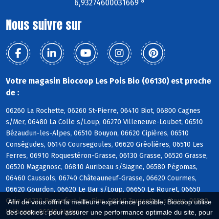
6,93274600031669 °
Nous suivre sur
Votre magasin Biocoop Les Pois Bio (06130) est proche
de :
06260 La Rochette, 06260 St-Pierre, 06410 Biot, 06800 Cagnes
s/Mer, 06480 La Colle s/Loup, 06270 Villeneuve-Loubet, 06510
Bézaudun-les-Alpes, 06510 Bouyon, 06620 Cipières, 06510
Conségudes, 06140 Coursegoules, 06620 Gréolières, 06510 Les
Ferres, 06910 Roquestéron-Grasse, 06130 Grasse, 06520 Grasse,
06520 Magagnosc, 06810 Auribeau s/Siagne, 06580 Pégomas,
06460 Caussols, 06740 Châteauneuf-Grasse, 06620 Courmes,
06620 Gourdon, 06620 Le Bar s/Loup, 06650 Le Rouret, 06650
Opio, 06330 Roquefort-les-Pins, 06140 Tourrettes s/Loup, 06560
Afin de vous offrir la meilleure expérience possible, Biocoop utilise
Valbonne, 06910 Aiglun
des cookies : pour assurer une performance optimale du site, pour