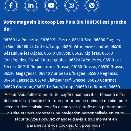
Votre magasin Biocoop Les Pois Bio (06130) est proche
de :
06260 La Rochette, 06260 St-Pierre, 06410 Biot, 06800 Cagnes
s/Mer, 06480 La Colle s/Loup, 06270 Villeneuve-Loubet, 06510
Bézaudun-les-Alpes, 06510 Bouyon, 06620 Cipières, 06510
Conségudes, 06140 Coursegoules, 06620 Gréolières, 06510 Les
Ferres, 06910 Roquestéron-Grasse, 06130 Grasse, 06520 Grasse,
06520 Magagnosc, 06810 Auribeau s/Siagne, 06580 Pégomas,
06460 Caussols, 06740 Châteauneuf-Grasse, 06620 Courmes,
06620 Gourdon, 06620 Le Bar s/Loup, 06650 Le Rouret, 06650
Opio, 06330 Roquefort-les-Pins, 06140 Tourrettes s/Loup, 06560
Afin de vous offrir la meilleure expérience possible, Biocoop utilise
Valbonne, 06910 Aiglun
des cookies : pour assurer une performance optimale du site, pour
récolter des statistiques afin d'analyser le trafic et la performance
du site et vous proposer une navigation personnalisée en toute
sécurité. Vous pouvez changer d'avis à tout moment en
Biocoop.fr
Le réseau Biocoop
paramétrant vos cookies. OK pour vous ?
Copyright Biocoop 2026