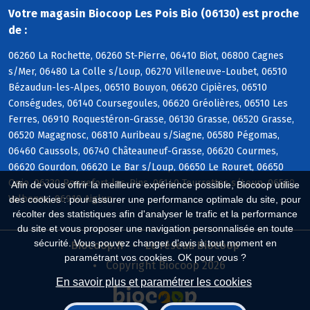
Votre magasin Biocoop Les Pois Bio (06130) est proche
de :
06260 La Rochette, 06260 St-Pierre, 06410 Biot, 06800 Cagnes
s/Mer, 06480 La Colle s/Loup, 06270 Villeneuve-Loubet, 06510
Bézaudun-les-Alpes, 06510 Bouyon, 06620 Cipières, 06510
Conségudes, 06140 Coursegoules, 06620 Gréolières, 06510 Les
Ferres, 06910 Roquestéron-Grasse, 06130 Grasse, 06520 Grasse,
06520 Magagnosc, 06810 Auribeau s/Siagne, 06580 Pégomas,
06460 Caussols, 06740 Châteauneuf-Grasse, 06620 Courmes,
06620 Gourdon, 06620 Le Bar s/Loup, 06650 Le Rouret, 06650
Opio, 06330 Roquefort-les-Pins, 06140 Tourrettes s/Loup, 06560
Afin de vous offrir la meilleure expérience possible, Biocoop utilise
Valbonne, 06910 Aiglun
des cookies : pour assurer une performance optimale du site, pour
récolter des statistiques afin d'analyser le trafic et la performance
du site et vous proposer une navigation personnalisée en toute
sécurité. Vous pouvez changer d'avis à tout moment en
Biocoop.fr
Le réseau Biocoop
paramétrant vos cookies. OK pour vous ?
Copyright Biocoop 2026
En savoir plus et paramétrer les cookies