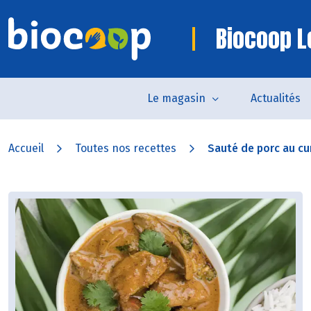
Biocoop L
Le magasin
Actualités
Accueil
Toutes nos recettes
Sauté de porc au cur