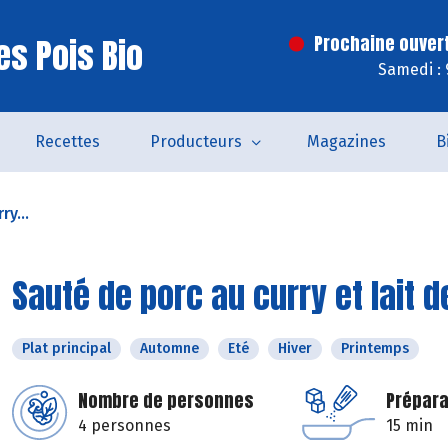
es Pois Bio
Prochaine ouver
Samedi : 
Recettes
Producteurs
Magazines
B
ry...
Sauté de porc au curry et lait 
Plat principal
Automne
Eté
Hiver
Printemps
Nombre de personnes
Prépara
4 personnes
15 min