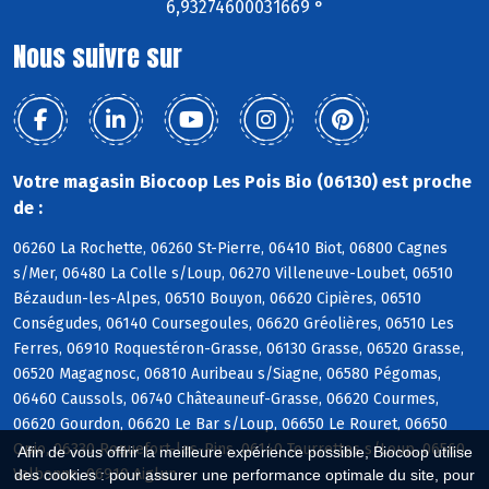
6,93274600031669 °
Nous suivre sur
Votre magasin Biocoop Les Pois Bio (06130) est proche
de :
06260 La Rochette, 06260 St-Pierre, 06410 Biot, 06800 Cagnes
s/Mer, 06480 La Colle s/Loup, 06270 Villeneuve-Loubet, 06510
Bézaudun-les-Alpes, 06510 Bouyon, 06620 Cipières, 06510
Conségudes, 06140 Coursegoules, 06620 Gréolières, 06510 Les
Ferres, 06910 Roquestéron-Grasse, 06130 Grasse, 06520 Grasse,
06520 Magagnosc, 06810 Auribeau s/Siagne, 06580 Pégomas,
06460 Caussols, 06740 Châteauneuf-Grasse, 06620 Courmes,
06620 Gourdon, 06620 Le Bar s/Loup, 06650 Le Rouret, 06650
Opio, 06330 Roquefort-les-Pins, 06140 Tourrettes s/Loup, 06560
Afin de vous offrir la meilleure expérience possible, Biocoop utilise
Valbonne, 06910 Aiglun
des cookies : pour assurer une performance optimale du site, pour