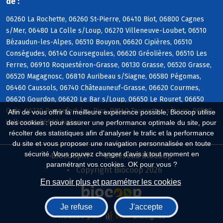
de :
06260 La Rochette, 06260 St-Pierre, 06410 Biot, 06800 Cagnes
s/Mer, 06480 La Colle s/Loup, 06270 Villeneuve-Loubet, 06510
Bézaudun-les-Alpes, 06510 Bouyon, 06620 Cipières, 06510
Conségudes, 06140 Coursegoules, 06620 Gréolières, 06510 Les
Ferres, 06910 Roquestéron-Grasse, 06130 Grasse, 06520 Grasse,
06520 Magagnosc, 06810 Auribeau s/Siagne, 06580 Pégomas,
06460 Caussols, 06740 Châteauneuf-Grasse, 06620 Courmes,
06620 Gourdon, 06620 Le Bar s/Loup, 06650 Le Rouret, 06650
Opio, 06330 Roquefort-les-Pins, 06140 Tourrettes s/Loup, 06560
Afin de vous offrir la meilleure expérience possible, Biocoop utilise
Valbonne, 06910 Aiglun
des cookies : pour assurer une performance optimale du site, pour
récolter des statistiques afin d'analyser le trafic et la performance
du site et vous proposer une navigation personnalisée en toute
sécurité. Vous pouvez changer d'avis à tout moment en
Biocoop.fr
Le réseau Biocoop
paramétrant vos cookies. OK pour vous ?
Copyright Biocoop 2026
En savoir plus et paramétrer les cookies
Je refuse
J'accepte
Réalisé par