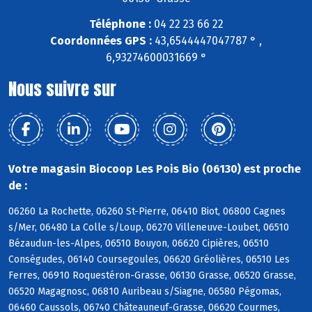
Téléphone :
04 22 23 66 22
Coordonnées GPS :
43,6544447047787 ° ,
6,93274600031669 °
Nous suivre sur
Votre magasin Biocoop Les Pois Bio (06130) est proche
de :
06260 La Rochette, 06260 St-Pierre, 06410 Biot, 06800 Cagnes
s/Mer, 06480 La Colle s/Loup, 06270 Villeneuve-Loubet, 06510
Bézaudun-les-Alpes, 06510 Bouyon, 06620 Cipières, 06510
Conségudes, 06140 Coursegoules, 06620 Gréolières, 06510 Les
Ferres, 06910 Roquestéron-Grasse, 06130 Grasse, 06520 Grasse,
06520 Magagnosc, 06810 Auribeau s/Siagne, 06580 Pégomas,
06460 Caussols, 06740 Châteauneuf-Grasse, 06620 Courmes,