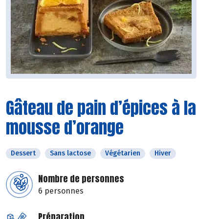
Gâteau de pain d’épices à la
mousse d’orange
Dessert
Sans lactose
Végétarien
Hiver
Nombre de personnes
6 personnes
Préparation