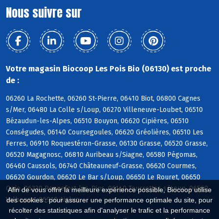
Nous suivre sur
Votre magasin Biocoop Les Pois Bio (06130) est proche
de :
06260 La Rochette, 06260 St-Pierre, 06410 Biot, 06800 Cagnes
s/Mer, 06480 La Colle s/Loup, 06270 Villeneuve-Loubet, 06510
Bézaudun-les-Alpes, 06510 Bouyon, 06620 Cipières, 06510
Conségudes, 06140 Coursegoules, 06620 Gréolières, 06510 Les
Ferres, 06910 Roquestéron-Grasse, 06130 Grasse, 06520 Grasse,
06520 Magagnosc, 06810 Auribeau s/Siagne, 06580 Pégomas,
06460 Caussols, 06740 Châteauneuf-Grasse, 06620 Courmes,
06620 Gourdon, 06620 Le Bar s/Loup, 06650 Le Rouret, 06650
Opio, 06330 Roquefort-les-Pins, 06140 Tourrettes s/Loup, 06560
Afin de vous offrir la meilleure expérience possible, Biocoop utilise
Valbonne, 06910 Aiglun
des cookies : pour assurer une performance optimale du site, pour
récolter des statistiques afin d'analyser le trafic et la performance