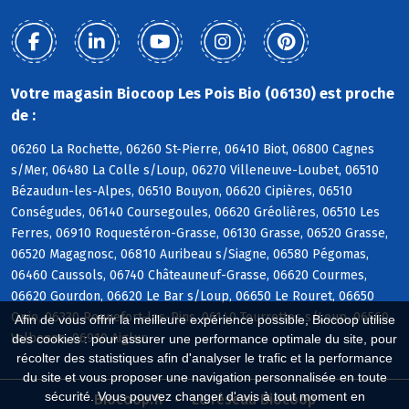
Votre magasin Biocoop Les Pois Bio (06130) est proche
de :
06260 La Rochette, 06260 St-Pierre, 06410 Biot, 06800 Cagnes
s/Mer, 06480 La Colle s/Loup, 06270 Villeneuve-Loubet, 06510
Bézaudun-les-Alpes, 06510 Bouyon, 06620 Cipières, 06510
Conségudes, 06140 Coursegoules, 06620 Gréolières, 06510 Les
Ferres, 06910 Roquestéron-Grasse, 06130 Grasse, 06520 Grasse,
06520 Magagnosc, 06810 Auribeau s/Siagne, 06580 Pégomas,
06460 Caussols, 06740 Châteauneuf-Grasse, 06620 Courmes,
06620 Gourdon, 06620 Le Bar s/Loup, 06650 Le Rouret, 06650
Opio, 06330 Roquefort-les-Pins, 06140 Tourrettes s/Loup, 06560
Afin de vous offrir la meilleure expérience possible, Biocoop utilise
Valbonne, 06910 Aiglun
des cookies : pour assurer une performance optimale du site, pour
récolter des statistiques afin d'analyser le trafic et la performance
du site et vous proposer une navigation personnalisée en toute
sécurité. Vous pouvez changer d'avis à tout moment en
Biocoop.fr
Le réseau Biocoop