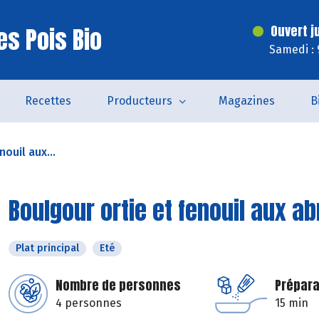
es Pois Bio
Ouvert j
Samedi : 
Recettes
Producteurs
Magazines
B
ouil aux...
Boulgour ortie et fenouil aux a
Plat principal
Eté
Nombre de personnes
Prépara
4 personnes
15 min