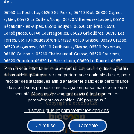
de :
06260 La Rochette, 06260 St-Pierre, 06410 Biot, 06800 Cagnes
s/Mer, 06480 La Colle s/Loup, 06270 Villeneuve-Loubet, 06510
Bézaudun-les-Alpes, 06510 Bouyon, 06620 Cipières, 06510
Conségudes, 06140 Coursegoules, 06620 Gréolières, 06510 Les
Ferres, 06910 Roquestéron-Grasse, 06130 Grasse, 06520 Grasse,
06520 Magagnosc, 06810 Auribeau s/Siagne, 06580 Pégomas,
06460 Caussols, 06740 Châteauneuf-Grasse, 06620 Courmes,
06620 Gourdon, 06620 Le Bar s/Loup, 06650 Le Rouret, 06650
Opio, 06330 Roquefort-les-Pins, 06140 Tourrettes s/Loup, 06560
Afin de vous offrir la meilleure expérience possible, Biocoop utilise
Valbonne, 06910 Aiglun
des cookies : pour assurer une performance optimale du site, pour
récolter des statistiques afin d'analyser le trafic et la performance
du site et vous proposer une navigation personnalisée en toute
sécurité. Vous pouvez changer d'avis à tout moment en
Biocoop.fr
Le réseau Biocoop
paramétrant vos cookies. OK pour vous ?
Copyright Biocoop 2026
En savoir plus et paramétrer les cookies
Je refuse
J'accepte
Réalisé par