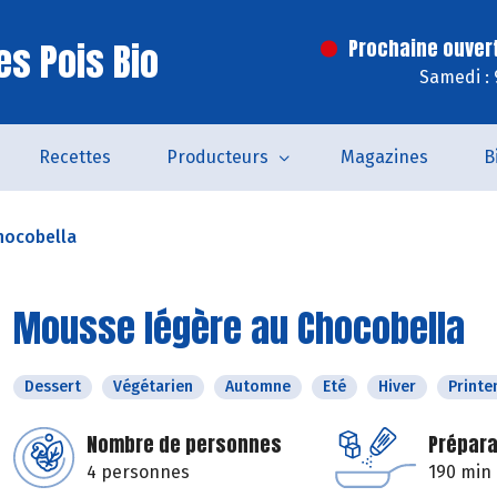
es Pois Bio
Prochaine ouver
Samedi : 
Recettes
Producteurs
Magazines
B
hocobella
Mousse légère au Chocobella
Dessert
Végétarien
Automne
Eté
Hiver
Print
Nombre de personnes
Prépara
4 personnes
190 min