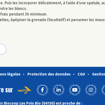
. Puis les incorporer délicatement, à l’aide d’une spatule, 
ndre les blancs.
 frais pendant 3h minimum.
ttes, épépiner la grenade (facultatif) et parsemer les mous
ons légales
Protection des données
CGU
Gestio
re sur
n Biocoop Les Pois Bio (06130) est proche de :