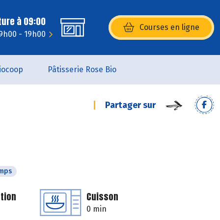
ture à 09:00
Courses en ligne
(s’ouvre dans une nouvelle fenêtr
9h00 - 19h00
iocoop
Pâtisserie Rose Bio
Partager sur
emps
tion
Cuisson
0 min