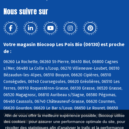
Nous suivre sur
Votre magasin Biocoop Les Pois Bio (06130) est proche
de :
06260 La Rochette, 06260 St-Pierre, 06410 Biot, 06800 Cagnes
s/Mer, 06480 La Colle s/Loup, 06270 Villeneuve-Loubet, 06510
Bézaudun-les-Alpes, 06510 Bouyon, 06620 Cipières, 06510
Conségudes, 06140 Coursegoules, 06620 Gréolières, 06510 Les
Ferres, 06910 Roquestéron-Grasse, 06130 Grasse, 06520 Grasse,
06520 Magagnosc, 06810 Auribeau s/Siagne, 06580 Pégomas,
06460 Caussols, 06740 Châteauneuf-Grasse, 06620 Courmes,
06620 Gourdon, 06620 Le Bar s/Loup, 06650 Le Rouret, 06650
Opio, 06330 Roquefort-les-Pins, 06140 Tourrettes s/Loup, 06560
Afin de vous offrir la meilleure expérience possible, Biocoop utilise
Valbonne, 06910 Aiglun
des cookies : pour assurer une performance optimale du site, pour
récolter des statistiques afin d'analyser le trafic et la performance