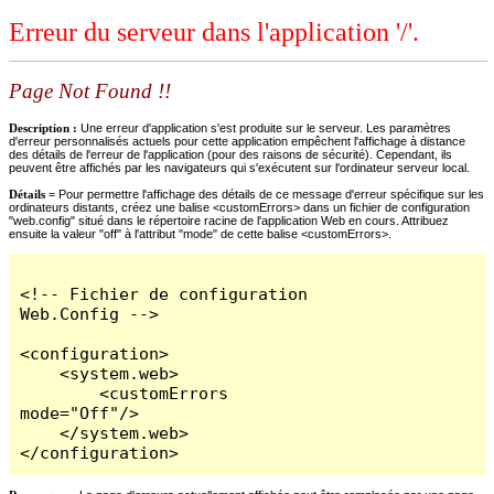
Erreur du serveur dans l'application '/'.
Page Not Found !!
Description :
Une erreur d'application s'est produite sur le serveur. Les paramètres
d'erreur personnalisés actuels pour cette application empêchent l'affichage à distance
des détails de l'erreur de l'application (pour des raisons de sécurité). Cependant, ils
peuvent être affichés par les navigateurs qui s'exécutent sur l'ordinateur serveur local.
Détails =
Pour permettre l'affichage des détails de ce message d'erreur spécifique sur les
ordinateurs distants, créez une balise <customErrors> dans un fichier de configuration
"web.config" situé dans le répertoire racine de l'application Web en cours. Attribuez
ensuite la valeur "off" à l'attribut "mode" de cette balise <customErrors>.
<!-- Fichier de configuration 
Web.Config -->

<configuration>

    <system.web>

        <customErrors 
mode="Off"/>

    </system.web>

</configuration>