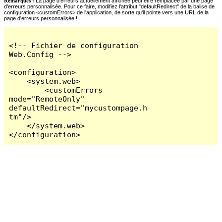
Remarques :
La page d'erreurs actuellement affichée peut être remplacée par une page
d'erreurs personnalisée. Pour ce faire, modifiez l'attribut "defaultRedirect" de la balise de
configuration <customErrors> de l'application, de sorte qu'il pointe vers une URL de la
page d'erreurs personnalisée !
<!-- Fichier de configuration 
Web.Config -->

<configuration>

    <system.web>

        <customErrors 
mode="RemoteOnly" 
defaultRedirect="mycustompage.h
tm"/>

    </system.web>

</configuration>