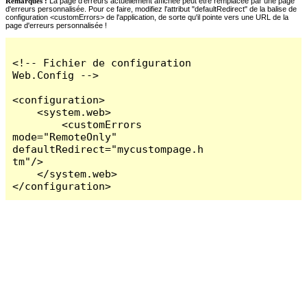
Remarques :
La page d'erreurs actuellement affichée peut être remplacée par une page
d'erreurs personnalisée. Pour ce faire, modifiez l'attribut "defaultRedirect" de la balise de
configuration <customErrors> de l'application, de sorte qu'il pointe vers une URL de la
page d'erreurs personnalisée !
<!-- Fichier de configuration 
Web.Config -->

<configuration>

    <system.web>

        <customErrors 
mode="RemoteOnly" 
defaultRedirect="mycustompage.h
tm"/>

    </system.web>

</configuration>