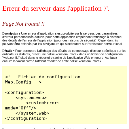
Erreur du serveur dans l'application '/'.
Page Not Found !!
Description :
Une erreur d'application s'est produite sur le serveur. Les paramètres
d'erreur personnalisés actuels pour cette application empêchent l'affichage à distance
des détails de l'erreur de l'application (pour des raisons de sécurité). Cependant, ils
peuvent être affichés par les navigateurs qui s'exécutent sur l'ordinateur serveur local.
Détails =
Pour permettre l'affichage des détails de ce message d'erreur spécifique sur les
ordinateurs distants, créez une balise <customErrors> dans un fichier de configuration
"web.config" situé dans le répertoire racine de l'application Web en cours. Attribuez
ensuite la valeur "off" à l'attribut "mode" de cette balise <customErrors>.
<!-- Fichier de configuration 
Web.Config -->

<configuration>

    <system.web>

        <customErrors 
mode="Off"/>

    </system.web>

</configuration>