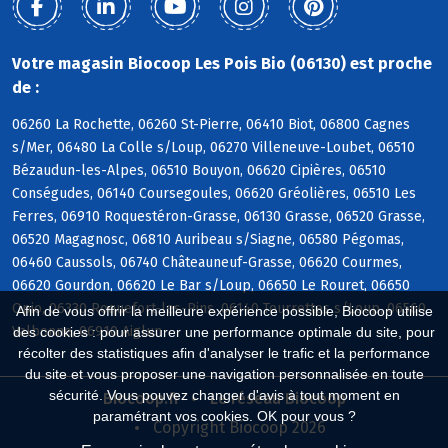
Votre magasin Biocoop Les Pois Bio (06130) est proche
de :
06260 La Rochette, 06260 St-Pierre, 06410 Biot, 06800 Cagnes
s/Mer, 06480 La Colle s/Loup, 06270 Villeneuve-Loubet, 06510
Bézaudun-les-Alpes, 06510 Bouyon, 06620 Cipières, 06510
Conségudes, 06140 Coursegoules, 06620 Gréolières, 06510 Les
Ferres, 06910 Roquestéron-Grasse, 06130 Grasse, 06520 Grasse,
06520 Magagnosc, 06810 Auribeau s/Siagne, 06580 Pégomas,
06460 Caussols, 06740 Châteauneuf-Grasse, 06620 Courmes,
06620 Gourdon, 06620 Le Bar s/Loup, 06650 Le Rouret, 06650
Opio, 06330 Roquefort-les-Pins, 06140 Tourrettes s/Loup, 06560
Afin de vous offrir la meilleure expérience possible, Biocoop utilise
Valbonne, 06910 Aiglun
des cookies : pour assurer une performance optimale du site, pour
récolter des statistiques afin d'analyser le trafic et la performance
du site et vous proposer une navigation personnalisée en toute
sécurité. Vous pouvez changer d'avis à tout moment en
Biocoop.fr
Le réseau Biocoop
paramétrant vos cookies. OK pour vous ?
Copyright Biocoop 2026