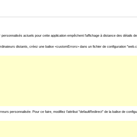
 personnalisés actuels pour cette application empêchent l'affichage à distance des détails de 
rdinateurs distants, créez une balise <customErrors> dans un fichier de configuration "web.con
urs personnalisée. Pour ce faire, modifiez l'attribut "defaultRedirect" de la balise de config