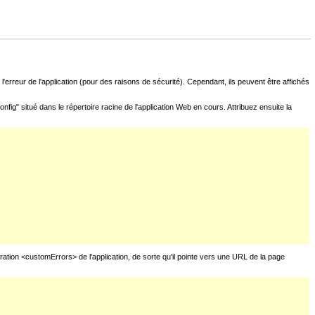
l'erreur de l'application (pour des raisons de sécurité). Cependant, ils peuvent être affichés
fig" situé dans le répertoire racine de l'application Web en cours. Attribuez ensuite la
uration <customErrors> de l'application, de sorte qu'il pointe vers une URL de la page