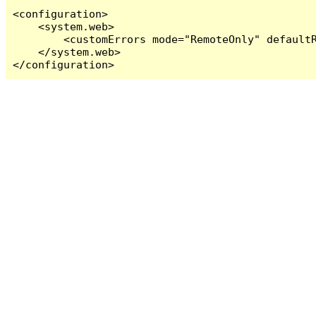
<configuration>

    <system.web>

        <customErrors mode="RemoteOnly" defaultR
    </system.web>

</configuration>