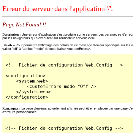
Erreur du serveur dans l'application '/'.
Page Not Found !!
Description :
Une erreur d'application s'est produite sur le serveur. Les paramètres d'erreur
par les navigateurs qui s'exécutent sur l'ordinateur serveur local.
Détails =
Pour permettre l'affichage des détails de ce message d'erreur spécifique sur les o
valeur "off" à l'attribut "mode" de cette balise <customErrors>.
<!-- Fichier de configuration Web.Config -->

<configuration>

    <system.web>

        <customErrors mode="Off"/>

    </system.web>

</configuration>
Remarques :
La page d'erreurs actuellement affichée peut être remplacée par une page d'erre
d'erreurs personnalisée !
<!-- Fichier de configuration Web.Config -->
