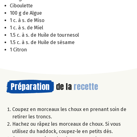
Ciboulette
100 g de Algue
1 c. à s. de Miso
1 c. à s. de Miel
1.5 c. à s. de Huile de tournesol
1.5 c. à s. de Huile de sésame
1 Citron
Préparation
de la
recette
Coupez en morceaux les choux en prenant soin de
retirer les troncs.
Hachez ou râpez les morceaux de choux. Si vous
utilisez du haddock, coupez-le en petits dés.