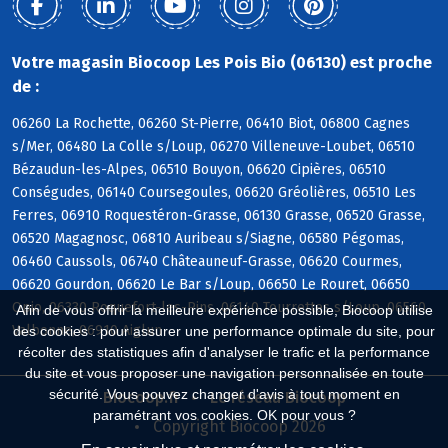
Votre magasin Biocoop Les Pois Bio (06130) est proche
de :
06260 La Rochette, 06260 St-Pierre, 06410 Biot, 06800 Cagnes
s/Mer, 06480 La Colle s/Loup, 06270 Villeneuve-Loubet, 06510
Bézaudun-les-Alpes, 06510 Bouyon, 06620 Cipières, 06510
Conségudes, 06140 Coursegoules, 06620 Gréolières, 06510 Les
Ferres, 06910 Roquestéron-Grasse, 06130 Grasse, 06520 Grasse,
06520 Magagnosc, 06810 Auribeau s/Siagne, 06580 Pégomas,
06460 Caussols, 06740 Châteauneuf-Grasse, 06620 Courmes,
06620 Gourdon, 06620 Le Bar s/Loup, 06650 Le Rouret, 06650
Opio, 06330 Roquefort-les-Pins, 06140 Tourrettes s/Loup, 06560
Afin de vous offrir la meilleure expérience possible, Biocoop utilise
Valbonne, 06910 Aiglun
des cookies : pour assurer une performance optimale du site, pour
récolter des statistiques afin d'analyser le trafic et la performance
du site et vous proposer une navigation personnalisée en toute
sécurité. Vous pouvez changer d'avis à tout moment en
Biocoop.fr
Le réseau Biocoop
paramétrant vos cookies. OK pour vous ?
Copyright Biocoop 2026