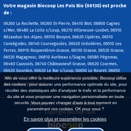
Votre magasin Biocoop Les Pois Bio (06130) est proche
de :
06260 La Rochette, 06260 St-Pierre, 06410 Biot, 06800 Cagnes
s/Mer, 06480 La Colle s/Loup, 06270 Villeneuve-Loubet, 06510
Bézaudun-les-Alpes, 06510 Bouyon, 06620 Cipières, 06510
Conségudes, 06140 Coursegoules, 06620 Gréolières, 06510 Les
Ferres, 06910 Roquestéron-Grasse, 06130 Grasse, 06520 Grasse,
06520 Magagnosc, 06810 Auribeau s/Siagne, 06580 Pégomas,
06460 Caussols, 06740 Châteauneuf-Grasse, 06620 Courmes,
06620 Gourdon, 06620 Le Bar s/Loup, 06650 Le Rouret, 06650
Opio, 06330 Roquefort-les-Pins, 06140 Tourrettes s/Loup, 06560
Afin de vous offrir la meilleure expérience possible, Biocoop utilise
Valbonne, 06910 Aiglun
des cookies : pour assurer une performance optimale du site, pour
récolter des statistiques afin d'analyser le trafic et la performance
du site et vous proposer une navigation personnalisée en toute
sécurité. Vous pouvez changer d'avis à tout moment en
Biocoop.fr
Le réseau Biocoop
paramétrant vos cookies. OK pour vous ?
Copyright Biocoop 2026
En savoir plus et paramétrer les cookies