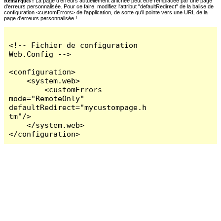
Remarques :
La page d'erreurs actuellement affichée peut être remplacée par une page
d'erreurs personnalisée. Pour ce faire, modifiez l'attribut "defaultRedirect" de la balise de
configuration <customErrors> de l'application, de sorte qu'il pointe vers une URL de la
page d'erreurs personnalisée !
<!-- Fichier de configuration 
Web.Config -->

<configuration>

    <system.web>

        <customErrors 
mode="RemoteOnly" 
defaultRedirect="mycustompage.h
tm"/>

    </system.web>

</configuration>