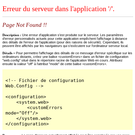
Erreur du serveur dans l'application '/'.
Page Not Found !!
Description :
Une erreur d'application s'est produite sur le serveur. Les paramètres
d'erreur personnalisés actuels pour cette application empêchent l'affichage à distance
des détails de l'erreur de l'application (pour des raisons de sécurité). Cependant, ils
peuvent être affichés par les navigateurs qui s'exécutent sur l'ordinateur serveur local.
Détails =
Pour permettre l'affichage des détails de ce message d'erreur spécifique sur les
ordinateurs distants, créez une balise <customErrors> dans un fichier de configuration
"web.config" situé dans le répertoire racine de l'application Web en cours. Attribuez
ensuite la valeur "off" à l'attribut "mode" de cette balise <customErrors>.
<!-- Fichier de configuration 
Web.Config -->

<configuration>

    <system.web>

        <customErrors 
mode="Off"/>

    </system.web>

</configuration>