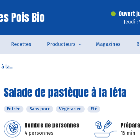
es Pois Bio
Ouvert j
Jeudi :
Recettes
Producteurs
Magazines
B
 la...
Salade de pastèque à la féta
Entrée
Sans porc
Végétarien
Eté
Nombre de personnes
Prépara
4 personnes
15 min