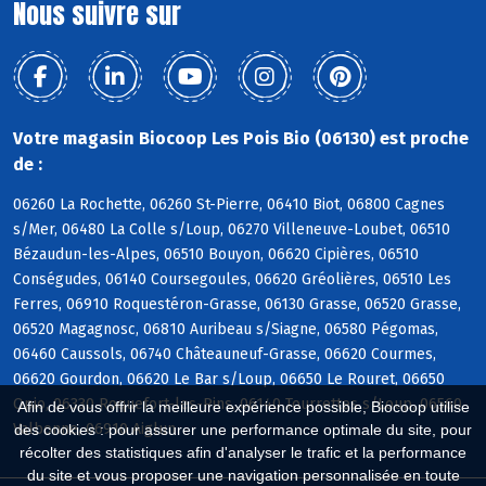
Nous suivre sur
Votre magasin Biocoop Les Pois Bio (06130) est proche
de :
06260 La Rochette, 06260 St-Pierre, 06410 Biot, 06800 Cagnes
s/Mer, 06480 La Colle s/Loup, 06270 Villeneuve-Loubet, 06510
Bézaudun-les-Alpes, 06510 Bouyon, 06620 Cipières, 06510
Conségudes, 06140 Coursegoules, 06620 Gréolières, 06510 Les
Ferres, 06910 Roquestéron-Grasse, 06130 Grasse, 06520 Grasse,
06520 Magagnosc, 06810 Auribeau s/Siagne, 06580 Pégomas,
06460 Caussols, 06740 Châteauneuf-Grasse, 06620 Courmes,
06620 Gourdon, 06620 Le Bar s/Loup, 06650 Le Rouret, 06650
Opio, 06330 Roquefort-les-Pins, 06140 Tourrettes s/Loup, 06560
Afin de vous offrir la meilleure expérience possible, Biocoop utilise
Valbonne, 06910 Aiglun
des cookies : pour assurer une performance optimale du site, pour
récolter des statistiques afin d'analyser le trafic et la performance
du site et vous proposer une navigation personnalisée en toute