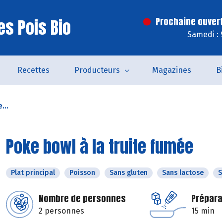
es Pois Bio
Prochaine ouver
Samedi : 
Recettes
Producteurs
Magazines
B
...
Poke bowl à la truite fumée
Plat principal
Poisson
Sans gluten
Sans lactose
S
Nombre de personnes
Prépara
2 personnes
15 min