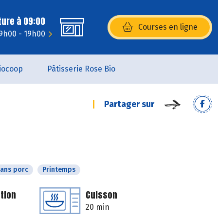
ture à 09:00
Courses en ligne
(s’ouvre dans une nouvelle fenêtr
9h00 - 19h00
iocoop
Pâtisserie Rose Bio
Partager sur
ans porc
Printemps
tion
Cuisson
20 min