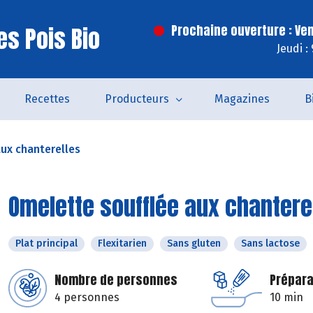
es Pois Bio
Prochaine ouverture : Ve
Jeudi :
Recettes
Producteurs
Magazines
B
ux chanterelles
Omelette soufflée aux chantere
Plat principal
Flexitarien
Sans gluten
Sans lactose
Nombre de personnes
Prépara
4 personnes
10 min