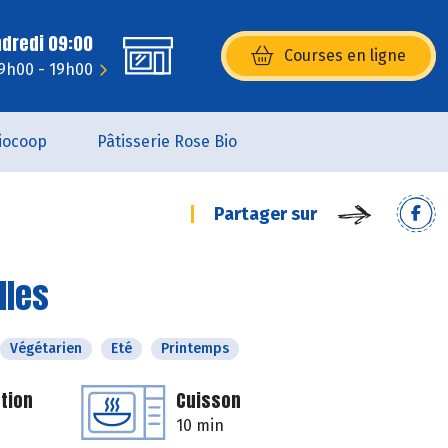
ndredi 09:00
Courses en ligne
(s’ouvre dans une nouvelle fenêtr
 9h00 - 19h00
iocoop
Pâtisserie Rose Bio
Partager sur
lles
Végétarien
Eté
Printemps
tion
Cuisson
10 min