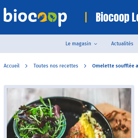
Biocoop L
Le magasin
Actualités
Accueil
Toutes nos recettes
Omelette soufflée a