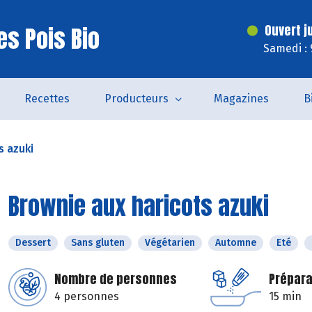
es Pois Bio
Ouvert j
Samedi : 
Recettes
Producteurs
Magazines
B
s azuki
Brownie aux haricots azuki
Dessert
Sans gluten
Végétarien
Automne
Eté
Nombre de personnes
Prépara
4 personnes
15 min