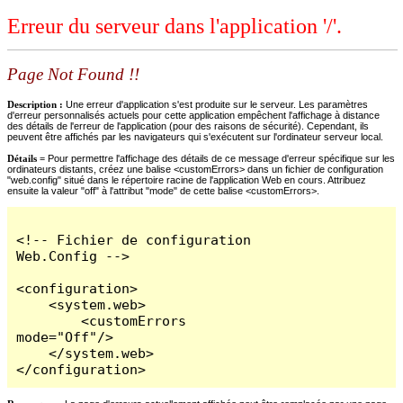
Erreur du serveur dans l'application '/'.
Page Not Found !!
Description :
Une erreur d'application s'est produite sur le serveur. Les paramètres
d'erreur personnalisés actuels pour cette application empêchent l'affichage à distance
des détails de l'erreur de l'application (pour des raisons de sécurité). Cependant, ils
peuvent être affichés par les navigateurs qui s'exécutent sur l'ordinateur serveur local.
Détails =
Pour permettre l'affichage des détails de ce message d'erreur spécifique sur les
ordinateurs distants, créez une balise <customErrors> dans un fichier de configuration
"web.config" situé dans le répertoire racine de l'application Web en cours. Attribuez
ensuite la valeur "off" à l'attribut "mode" de cette balise <customErrors>.
<!-- Fichier de configuration 
Web.Config -->

<configuration>

    <system.web>

        <customErrors 
mode="Off"/>

    </system.web>

</configuration>