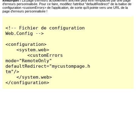
Remarques :
La page d'erreurs actuellement affichée peut être remplacée par une page
d'erreurs personnalisée. Pour ce faire, modifiez l'attribut "defaultRedirect" de la balise de
configuration <customErrors> de l'application, de sorte qu'il pointe vers une URL de la
page d'erreurs personnalisée !
<!-- Fichier de configuration 
Web.Config -->

<configuration>

    <system.web>

        <customErrors 
mode="RemoteOnly" 
defaultRedirect="mycustompage.h
tm"/>

    </system.web>

</configuration>