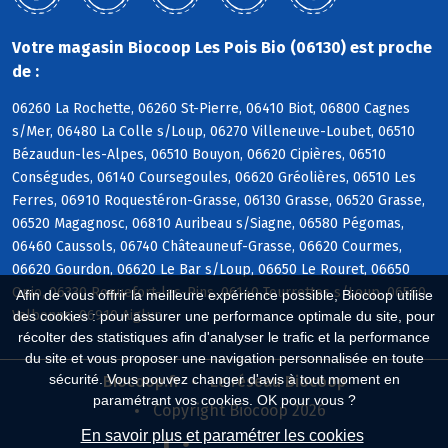
Votre magasin Biocoop Les Pois Bio (06130) est proche
de :
06260 La Rochette, 06260 St-Pierre, 06410 Biot, 06800 Cagnes
s/Mer, 06480 La Colle s/Loup, 06270 Villeneuve-Loubet, 06510
Bézaudun-les-Alpes, 06510 Bouyon, 06620 Cipières, 06510
Conségudes, 06140 Coursegoules, 06620 Gréolières, 06510 Les
Ferres, 06910 Roquestéron-Grasse, 06130 Grasse, 06520 Grasse,
06520 Magagnosc, 06810 Auribeau s/Siagne, 06580 Pégomas,
06460 Caussols, 06740 Châteauneuf-Grasse, 06620 Courmes,
06620 Gourdon, 06620 Le Bar s/Loup, 06650 Le Rouret, 06650
Opio, 06330 Roquefort-les-Pins, 06140 Tourrettes s/Loup, 06560
Afin de vous offrir la meilleure expérience possible, Biocoop utilise
Valbonne, 06910 Aiglun
des cookies : pour assurer une performance optimale du site, pour
récolter des statistiques afin d'analyser le trafic et la performance
du site et vous proposer une navigation personnalisée en toute
sécurité. Vous pouvez changer d'avis à tout moment en
Biocoop.fr
Le réseau Biocoop
paramétrant vos cookies. OK pour vous ?
Copyright Biocoop 2026
En savoir plus et paramétrer les cookies