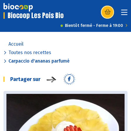
Biocoop Les Pois Bio
(s’ouvre dans u
Bientôt fermé - Ferme à 19:00
Accueil
Toutes nos recettes
Carpaccio d'ananas parfumé
Partager sur