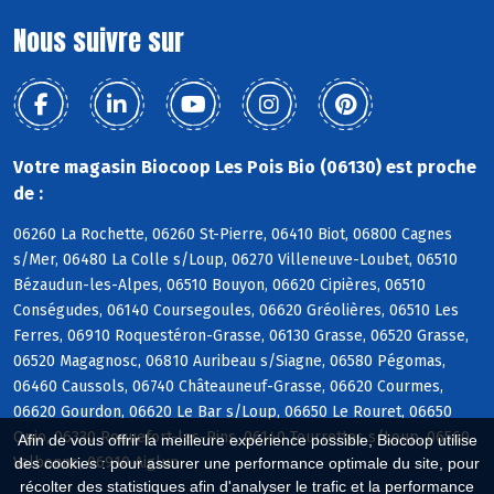
Nous suivre sur
Votre magasin Biocoop Les Pois Bio (06130) est proche
de :
06260 La Rochette, 06260 St-Pierre, 06410 Biot, 06800 Cagnes
s/Mer, 06480 La Colle s/Loup, 06270 Villeneuve-Loubet, 06510
Bézaudun-les-Alpes, 06510 Bouyon, 06620 Cipières, 06510
Conségudes, 06140 Coursegoules, 06620 Gréolières, 06510 Les
Ferres, 06910 Roquestéron-Grasse, 06130 Grasse, 06520 Grasse,
06520 Magagnosc, 06810 Auribeau s/Siagne, 06580 Pégomas,
06460 Caussols, 06740 Châteauneuf-Grasse, 06620 Courmes,
06620 Gourdon, 06620 Le Bar s/Loup, 06650 Le Rouret, 06650
Opio, 06330 Roquefort-les-Pins, 06140 Tourrettes s/Loup, 06560
Afin de vous offrir la meilleure expérience possible, Biocoop utilise
Valbonne, 06910 Aiglun
des cookies : pour assurer une performance optimale du site, pour
récolter des statistiques afin d'analyser le trafic et la performance