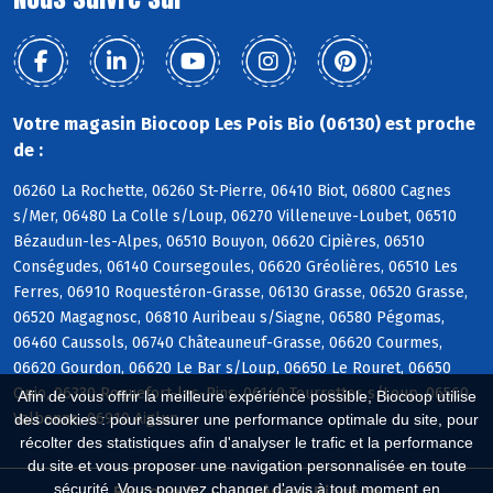
Votre magasin Biocoop Les Pois Bio (06130) est proche
de :
06260 La Rochette, 06260 St-Pierre, 06410 Biot, 06800 Cagnes
s/Mer, 06480 La Colle s/Loup, 06270 Villeneuve-Loubet, 06510
Bézaudun-les-Alpes, 06510 Bouyon, 06620 Cipières, 06510
Conségudes, 06140 Coursegoules, 06620 Gréolières, 06510 Les
Ferres, 06910 Roquestéron-Grasse, 06130 Grasse, 06520 Grasse,
06520 Magagnosc, 06810 Auribeau s/Siagne, 06580 Pégomas,
06460 Caussols, 06740 Châteauneuf-Grasse, 06620 Courmes,
06620 Gourdon, 06620 Le Bar s/Loup, 06650 Le Rouret, 06650
Opio, 06330 Roquefort-les-Pins, 06140 Tourrettes s/Loup, 06560
Afin de vous offrir la meilleure expérience possible, Biocoop utilise
Valbonne, 06910 Aiglun
des cookies : pour assurer une performance optimale du site, pour
récolter des statistiques afin d'analyser le trafic et la performance
du site et vous proposer une navigation personnalisée en toute
sécurité. Vous pouvez changer d'avis à tout moment en
Biocoop.fr
Le réseau Biocoop