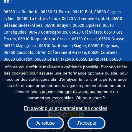
de :
06260 La Rochette, 06260 St-Pierre, 06410 Biot, 06800 Cagnes
s/Mer, 06480 La Colle s/Loup, 06270 Villeneuve-Loubet, 06510
Bézaudun-les-Alpes, 06510 Bouyon, 06620 Cipières, 06510
Conségudes, 06140 Coursegoules, 06620 Gréolières, 06510 Les
Ferres, 06910 Roquestéron-Grasse, 06130 Grasse, 06520 Grasse,
06520 Magagnosc, 06810 Auribeau s/Siagne, 06580 Pégomas,
06460 Caussols, 06740 Châteauneuf-Grasse, 06620 Courmes,
06620 Gourdon, 06620 Le Bar s/Loup, 06650 Le Rouret, 06650
Opio, 06330 Roquefort-les-Pins, 06140 Tourrettes s/Loup, 06560
Afin de vous offrir la meilleure expérience possible, Biocoop utilise
Valbonne, 06910 Aiglun
des cookies : pour assurer une performance optimale du site, pour
récolter des statistiques afin d'analyser le trafic et la performance
du site et vous proposer une navigation personnalisée en toute
sécurité. Vous pouvez changer d'avis à tout moment en
Biocoop.fr
Le réseau Biocoop
paramétrant vos cookies. OK pour vous ?
Copyright Biocoop 2026
En savoir plus et paramétrer les cookies
Je refuse
J'accepte
Réalisé par