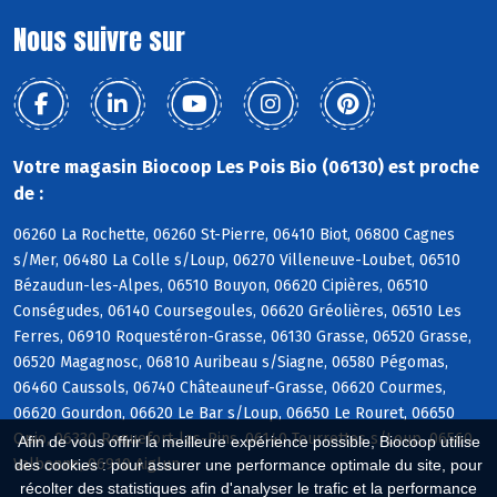
Nous suivre sur
Votre magasin Biocoop Les Pois Bio (06130) est proche
de :
06260 La Rochette, 06260 St-Pierre, 06410 Biot, 06800 Cagnes
s/Mer, 06480 La Colle s/Loup, 06270 Villeneuve-Loubet, 06510
Bézaudun-les-Alpes, 06510 Bouyon, 06620 Cipières, 06510
Conségudes, 06140 Coursegoules, 06620 Gréolières, 06510 Les
Ferres, 06910 Roquestéron-Grasse, 06130 Grasse, 06520 Grasse,
06520 Magagnosc, 06810 Auribeau s/Siagne, 06580 Pégomas,
06460 Caussols, 06740 Châteauneuf-Grasse, 06620 Courmes,
06620 Gourdon, 06620 Le Bar s/Loup, 06650 Le Rouret, 06650
Opio, 06330 Roquefort-les-Pins, 06140 Tourrettes s/Loup, 06560
Afin de vous offrir la meilleure expérience possible, Biocoop utilise
Valbonne, 06910 Aiglun
des cookies : pour assurer une performance optimale du site, pour
récolter des statistiques afin d'analyser le trafic et la performance