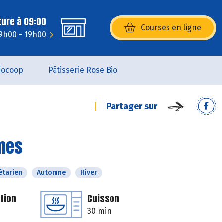
ture à 09:00
Courses en ligne
(s’ouvre dans une nouvelle fenêtr
 9h00 - 19h00
iocoop
Pâtisserie Rose Bio
Partager sur
umes
étarien
Automne
Hiver
tion
Cuisson
30 min