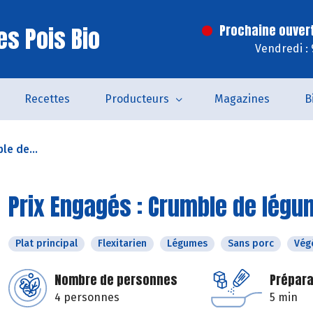
es Pois Bio
Prochaine ouver
Vendredi :
Recettes
Producteurs
Magazines
B
le de...
Prix Engagés : Crumble de lég
Plat principal
Flexitarien
Légumes
Sans porc
Vég
Nombre de personnes
Prépara
4 personnes
5 min