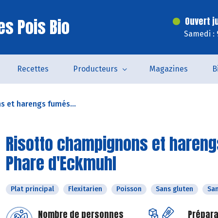
es Pois Bio
Ouvert j
Samedi : 
Recettes
Producteurs
Magazines
B
 et harengs fumés...
Risotto champignons et harengs
Phare d'Eckmuhl
Plat principal
Flexitarien
Poisson
Sans gluten
San
Nombre de personnes
Prépara