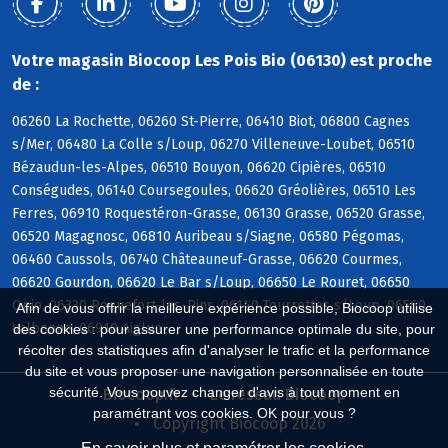
Votre magasin Biocoop Les Pois Bio (06130) est proche
de :
06260 La Rochette, 06260 St-Pierre, 06410 Biot, 06800 Cagnes
s/Mer, 06480 La Colle s/Loup, 06270 Villeneuve-Loubet, 06510
Bézaudun-les-Alpes, 06510 Bouyon, 06620 Cipières, 06510
Conségudes, 06140 Coursegoules, 06620 Gréolières, 06510 Les
Ferres, 06910 Roquestéron-Grasse, 06130 Grasse, 06520 Grasse,
06520 Magagnosc, 06810 Auribeau s/Siagne, 06580 Pégomas,
06460 Caussols, 06740 Châteauneuf-Grasse, 06620 Courmes,
06620 Gourdon, 06620 Le Bar s/Loup, 06650 Le Rouret, 06650
Opio, 06330 Roquefort-les-Pins, 06140 Tourrettes s/Loup, 06560
Afin de vous offrir la meilleure expérience possible, Biocoop utilise
Valbonne, 06910 Aiglun
des cookies : pour assurer une performance optimale du site, pour
récolter des statistiques afin d'analyser le trafic et la performance
du site et vous proposer une navigation personnalisée en toute
sécurité. Vous pouvez changer d'avis à tout moment en
Biocoop.fr
Le réseau Biocoop
paramétrant vos cookies. OK pour vous ?
Copyright Biocoop 2026