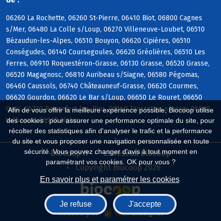
06260 La Rochette, 06260 St-Pierre, 06410 Biot, 06800 Cagnes
s/Mer, 06480 La Colle s/Loup, 06270 Villeneuve-Loubet, 06510
Bézaudun-les-Alpes, 06510 Bouyon, 06620 Cipières, 06510
Conségudes, 06140 Coursegoules, 06620 Gréolières, 06510 Les
Ferres, 06910 Roquestéron-Grasse, 06130 Grasse, 06520 Grasse,
06520 Magagnosc, 06810 Auribeau s/Siagne, 06580 Pégomas,
06460 Caussols, 06740 Châteauneuf-Grasse, 06620 Courmes,
06620 Gourdon, 06620 Le Bar s/Loup, 06650 Le Rouret, 06650
Opio, 06330 Roquefort-les-Pins, 06140 Tourrettes s/Loup, 06560
Afin de vous offrir la meilleure expérience possible, Biocoop utilise
Valbonne, 06910 Aiglun
des cookies : pour assurer une performance optimale du site, pour
récolter des statistiques afin d'analyser le trafic et la performance
du site et vous proposer une navigation personnalisée en toute
sécurité. Vous pouvez changer d'avis à tout moment en
Biocoop.fr
Le réseau Biocoop
paramétrant vos cookies. OK pour vous ?
Copyright Biocoop 2026
En savoir plus et paramétrer les cookies
Je refuse
J'accepte
Réalisé par