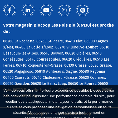
Votre magasin Biocoop Les Pois Bio (06130) est proche
de :
06260 La Rochette, 06260 St-Pierre, 06410 Biot, 06800 Cagnes
s/Mer, 06480 La Colle s/Loup, 06270 Villeneuve-Loubet, 06510
Bézaudun-les-Alpes, 06510 Bouyon, 06620 Cipières, 06510
Conségudes, 06140 Coursegoules, 06620 Gréolières, 06510 Les
Ferres, 06910 Roquestéron-Grasse, 06130 Grasse, 06520 Grasse,
06520 Magagnosc, 06810 Auribeau s/Siagne, 06580 Pégomas,
06460 Caussols, 06740 Châteauneuf-Grasse, 06620 Courmes,
06620 Gourdon, 06620 Le Bar s/Loup, 06650 Le Rouret, 06650
Opio, 06330 Roquefort-les-Pins, 06140 Tourrettes s/Loup, 06560
Afin de vous offrir la meilleure expérience possible, Biocoop utilise
Valbonne, 06910 Aiglun
des cookies : pour assurer une performance optimale du site, pour
récolter des statistiques afin d'analyser le trafic et la performance
du site et vous proposer une navigation personnalisée en toute
sécurité. Vous pouvez changer d'avis à tout moment en
Biocoop.fr
Le réseau Biocoop