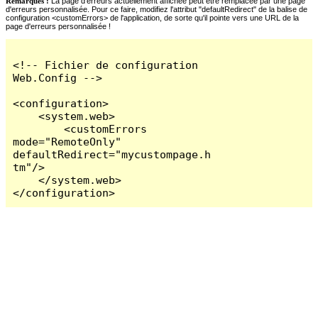
Remarques :
La page d'erreurs actuellement affichée peut être remplacée par une page
d'erreurs personnalisée. Pour ce faire, modifiez l'attribut "defaultRedirect" de la balise de
configuration <customErrors> de l'application, de sorte qu'il pointe vers une URL de la
page d'erreurs personnalisée !
<!-- Fichier de configuration 
Web.Config -->

<configuration>

    <system.web>

        <customErrors 
mode="RemoteOnly" 
defaultRedirect="mycustompage.h
tm"/>

    </system.web>

</configuration>