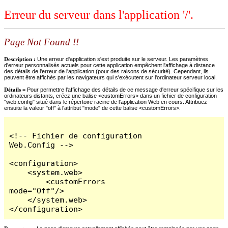
Erreur du serveur dans l'application '/'.
Page Not Found !!
Description :
Une erreur d'application s'est produite sur le serveur. Les paramètres
d'erreur personnalisés actuels pour cette application empêchent l'affichage à distance
des détails de l'erreur de l'application (pour des raisons de sécurité). Cependant, ils
peuvent être affichés par les navigateurs qui s'exécutent sur l'ordinateur serveur local.
Détails =
Pour permettre l'affichage des détails de ce message d'erreur spécifique sur les
ordinateurs distants, créez une balise <customErrors> dans un fichier de configuration
"web.config" situé dans le répertoire racine de l'application Web en cours. Attribuez
ensuite la valeur "off" à l'attribut "mode" de cette balise <customErrors>.
<!-- Fichier de configuration 
Web.Config -->

<configuration>

    <system.web>

        <customErrors 
mode="Off"/>

    </system.web>

</configuration>