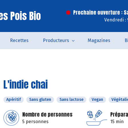
es Pois Bio
Prochaine ouverture : 
Vendredi :
Recettes
Producteurs
Magazines
B
L'indie chai
Apéritif
Sans gluten
Sans lactose
Vegan
Végétali
Nombre de personnes
Prépara
5 personnes
15 min