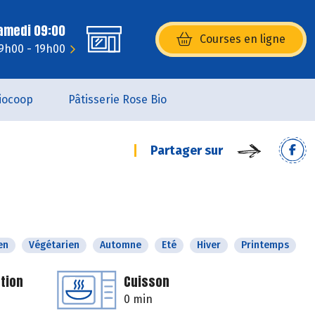
Samedi 09:00
Courses en ligne
(s’ouvre dans une nouvelle fenêtr
 9h00 - 19h00
iocoop
Pâtisserie Rose Bio
Partager sur
en
Végétarien
Automne
Eté
Hiver
Printemps
tion
Cuisson
0 min