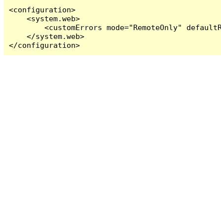
<configuration>

    <system.web>

        <customErrors mode="RemoteOnly" defaultR
    </system.web>

</configuration>