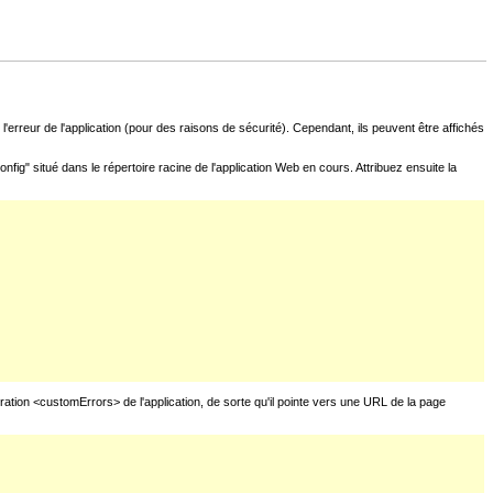
l'erreur de l'application (pour des raisons de sécurité). Cependant, ils peuvent être affichés
fig" situé dans le répertoire racine de l'application Web en cours. Attribuez ensuite la
uration <customErrors> de l'application, de sorte qu'il pointe vers une URL de la page