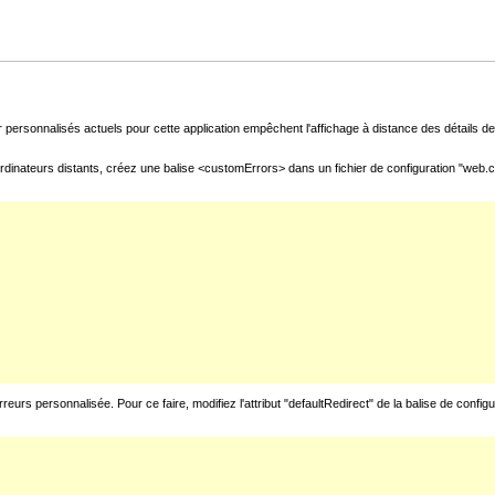
 personnalisés actuels pour cette application empêchent l'affichage à distance des détails de 
rdinateurs distants, créez une balise <customErrors> dans un fichier de configuration "web.con
urs personnalisée. Pour ce faire, modifiez l'attribut "defaultRedirect" de la balise de config