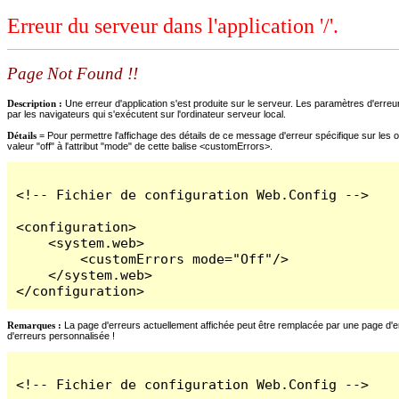
Erreur du serveur dans l'application '/'.
Page Not Found !!
Description :
Une erreur d'application s'est produite sur le serveur. Les paramètres d'erreur
par les navigateurs qui s'exécutent sur l'ordinateur serveur local.
Détails =
Pour permettre l'affichage des détails de ce message d'erreur spécifique sur les o
valeur "off" à l'attribut "mode" de cette balise <customErrors>.
<!-- Fichier de configuration Web.Config -->

<configuration>

    <system.web>

        <customErrors mode="Off"/>

    </system.web>

</configuration>
Remarques :
La page d'erreurs actuellement affichée peut être remplacée par une page d'erre
d'erreurs personnalisée !
<!-- Fichier de configuration Web.Config -->
