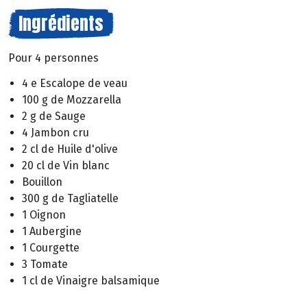
Ingrédients
Pour 4 personnes
4 e Escalope de veau
100 g de Mozzarella
2 g de Sauge
4 Jambon cru
2 cl de Huile d'olive
20 cl de Vin blanc
Bouillon
300 g de Tagliatelle
1 Oignon
1 Aubergine
1 Courgette
3 Tomate
1 cl de Vinaigre balsamique