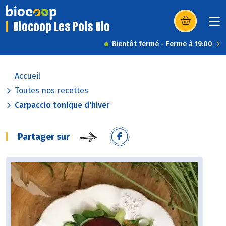
Biocoop Les Pois Bio
(s’ouvre dans u
Bientôt fermé - Ferme à 19:00
Accueil
Toutes nos recettes
Carpaccio tonique d'hiver
Partager sur