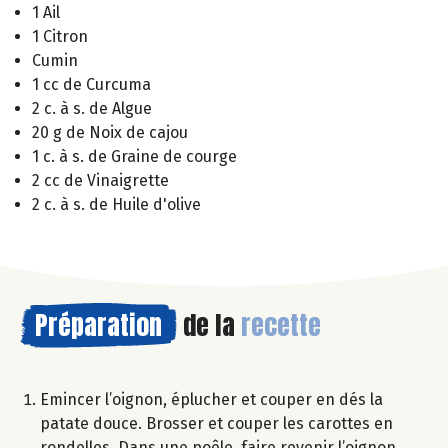
1 Ail
1 Citron
Cumin
1 cc de Curcuma
2 c. à s. de Algue
20 g de Noix de cajou
1 c. à s. de Graine de courge
2 cc de Vinaigrette
2 c. à s. de Huile d'olive
Préparation
de la
recette
Emincer l’oignon, éplucher et couper en dés la
patate douce. Brosser et couper les carottes en
rondelles. Dans une poêle, faire revenir l’oignon