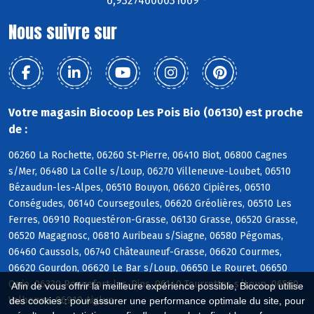
6,93274600031669 °
Nous suivre sur
Votre magasin Biocoop Les Pois Bio (06130) est proche
de :
06260 La Rochette, 06260 St-Pierre, 06410 Biot, 06800 Cagnes
s/Mer, 06480 La Colle s/Loup, 06270 Villeneuve-Loubet, 06510
Bézaudun-les-Alpes, 06510 Bouyon, 06620 Cipières, 06510
Conségudes, 06140 Coursegoules, 06620 Gréolières, 06510 Les
Ferres, 06910 Roquestéron-Grasse, 06130 Grasse, 06520 Grasse,
06520 Magagnosc, 06810 Auribeau s/Siagne, 06580 Pégomas,
06460 Caussols, 06740 Châteauneuf-Grasse, 06620 Courmes,
06620 Gourdon, 06620 Le Bar s/Loup, 06650 Le Rouret, 06650
Opio, 06330 Roquefort-les-Pins, 06140 Tourrettes s/Loup, 06560
Afin de vous offrir la meilleure expérience possible, Biocoop utilise
Valbonne, 06910 Aiglun
des cookies : pour assurer une performance optimale du site, pour