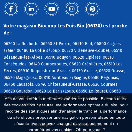
Votre magasin Biocoop Les Pois Bio (06130) est proche
de :
06260 La Rochette, 06260 St-Pierre, 06410 Biot, 06800 Cagnes
s/Mer, 06480 La Colle s/Loup, 06270 Villeneuve-Loubet, 06510
Bézaudun-les-Alpes, 06510 Bouyon, 06620 Cipières, 06510
Conségudes, 06140 Coursegoules, 06620 Gréolières, 06510 Les
Ferres, 06910 Roquestéron-Grasse, 06130 Grasse, 06520 Grasse,
06520 Magagnosc, 06810 Auribeau s/Siagne, 06580 Pégomas,
06460 Caussols, 06740 Châteauneuf-Grasse, 06620 Courmes,
06620 Gourdon, 06620 Le Bar s/Loup, 06650 Le Rouret, 06650
Opio, 06330 Roquefort-les-Pins, 06140 Tourrettes s/Loup, 06560
Afin de vous offrir la meilleure expérience possible, Biocoop utilise
Valbonne, 06910 Aiglun
des cookies : pour assurer une performance optimale du site, pour
récolter des statistiques afin d'analyser le trafic et la performance
du site et vous proposer une navigation personnalisée en toute
sécurité. Vous pouvez changer d'avis à tout moment en
Biocoop.fr
Le réseau Biocoop
paramétrant vos cookies. OK pour vous ?