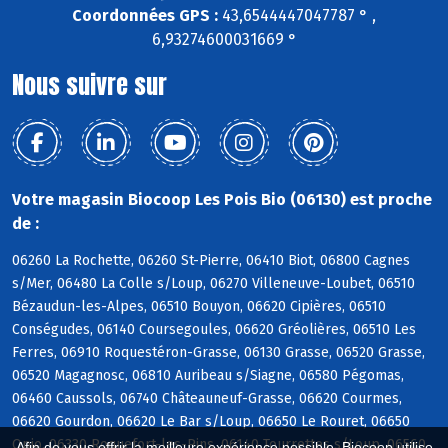
Coordonnées GPS :
43,6544447047787 ° ,
6,93274600031669 °
Nous suivre sur
Votre magasin Biocoop Les Pois Bio (06130) est proche
de :
06260 La Rochette, 06260 St-Pierre, 06410 Biot, 06800 Cagnes
s/Mer, 06480 La Colle s/Loup, 06270 Villeneuve-Loubet, 06510
Bézaudun-les-Alpes, 06510 Bouyon, 06620 Cipières, 06510
Conségudes, 06140 Coursegoules, 06620 Gréolières, 06510 Les
Ferres, 06910 Roquestéron-Grasse, 06130 Grasse, 06520 Grasse,
06520 Magagnosc, 06810 Auribeau s/Siagne, 06580 Pégomas,
06460 Caussols, 06740 Châteauneuf-Grasse, 06620 Courmes,
06620 Gourdon, 06620 Le Bar s/Loup, 06650 Le Rouret, 06650
Opio, 06330 Roquefort-les-Pins, 06140 Tourrettes s/Loup, 06560
Afin de vous offrir la meilleure expérience possible, Biocoop utilise