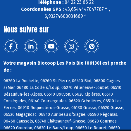
Téléphone :
04 22 23 66 22
Coordonnées GPS :
43,6544447047787 ° ,
6,93274600031669 °
Nous suivre sur
Votre magasin Biocoop Les Pois Bio (06130) est proche
de :
06260 La Rochette, 06260 St-Pierre, 06410 Biot, 06800 Cagnes
s/Mer, 06480 La Colle s/Loup, 06270 Villeneuve-Loubet, 06510
Bézaudun-les-Alpes, 06510 Bouyon, 06620 Cipières, 06510
Conségudes, 06140 Coursegoules, 06620 Gréolières, 06510 Les
Ferres, 06910 Roquestéron-Grasse, 06130 Grasse, 06520 Grasse,
06520 Magagnosc, 06810 Auribeau s/Siagne, 06580 Pégomas,
06460 Caussols, 06740 Châteauneuf-Grasse, 06620 Courmes,
06620 Gourdon, 06620 Le Bar s/Loup, 06650 Le Rouret, 06650