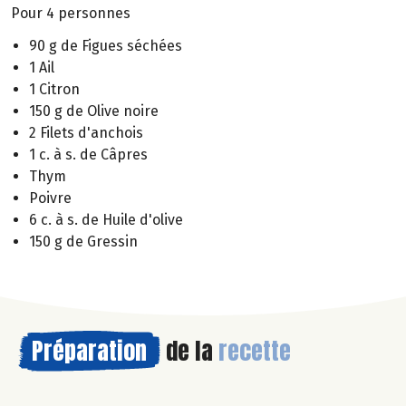
Pour 4 personnes
90 g de Figues séchées
1 Ail
1 Citron
150 g de Olive noire
2 Filets d'anchois
1 c. à s. de Câpres
Thym
Poivre
6 c. à s. de Huile d'olive
150 g de Gressin
Préparation
de la
recette